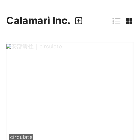
Calamari Inc.
カラマリ・インク
810-0044 福岡市中央区六本松3-5-24
092 292 4875
業務内容
・グラフィックデザイン
・エディトリアルデザイン
・ウェブデザイン／構築
・アプリケーション、UI/UXデザイン
・プロダクトデザイン
デザイナー
circulate
・尾中 俊介