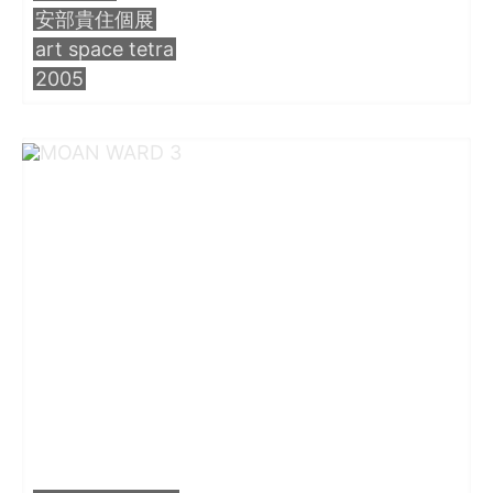
安部貴住個展
・田中 慶二
art space tetra
2005