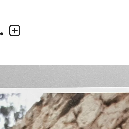
.
業務内容
デザイナー
・グラフィックデザイン
・尾中 俊介
・エディトリアルデザイン
・田中 慶二
・ウェブデザイン／構築
・アプリケーション、UI/UXデザイン
・プロダクトデザイン