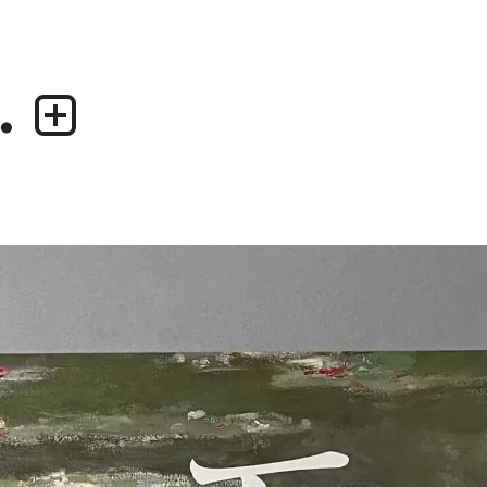
.
業務内容
デザイナー
・グラフィックデザイン
・尾中 俊介
・エディトリアルデザイン
・田中 慶二
・ウェブデザイン／構築
・アプリケーション、UI/UXデザイン
・プロダクトデザイン