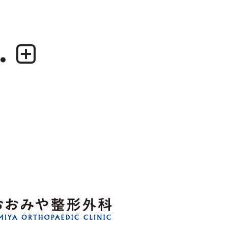
.
業務内容
デザイナー
・グラフィックデザイン
・尾中 俊介
・エディトリアルデザイン
・田中 慶二
・ウェブデザイン／構築
・アプリケーション、UI/UXデザイン
・プロダクトデザイン