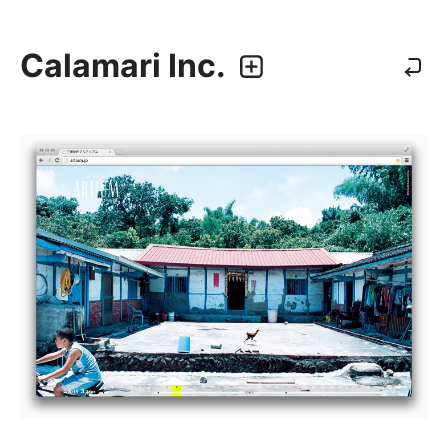
Calamari Inc.
カラマリ・インク
810-0044 福岡市中央区六本松3-5-24
092 292 4875
業務内容
・グラフィックデザイン
・エディトリアルデザイン
・ウェブデザイン／構築
・アプリケーション、UI/UXデザイン
・プロダクトデザイン
デザイナー
・尾中 俊介