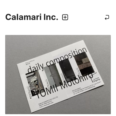
Calamari Inc.
カラマリ・インク
810-0044 福岡市中央区六本松3-5-24
092 292 4875
業務内容
・グラフィックデザイン
・エディトリアルデザイン
・ウェブデザイン／構築
・アプリケーション、UI/UXデザイン
・プロダクトデザイン
デザイナー
・尾中 俊介