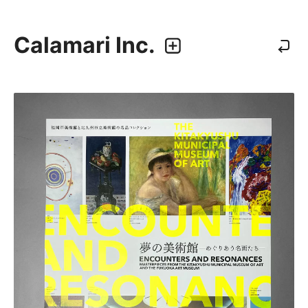
Calamari Inc.
カラマリ・インク
810-0044 福岡市中央区六本松3-5-24
092 292 4875
業務内容
・グラフィックデザイン
・エディトリアルデザイン
・ウェブデザイン／構築
・アプリケーション、UI/UXデザイン
・プロダクトデザイン
デザイナー
・尾中 俊介