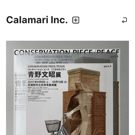
Calamari Inc.
カラマリ・インク
810-0044 福岡市中央区六本松3-5-24
092 292 4875
業務内容
・グラフィックデザイン
・エディトリアルデザイン
・ウェブデザイン／構築
・アプリケーション、UI/UXデザイン
・プロダクトデザイン
デザイナー
・尾中 俊介