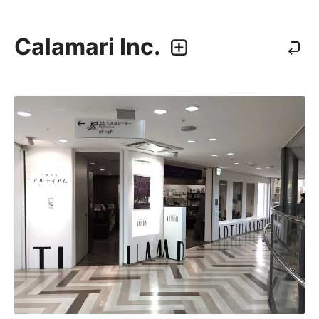
Calamari Inc.
カラマリ・インク
810-0044 福岡市中央区六本松3-5-24
092 292 4875
業務内容
・グラフィックデザイン
・エディトリアルデザイン
・ウェブデザイン／構築
・アプリケーション、UI/UXデザイン
・プロダクトデザイン
デザイナー
・尾中 俊介