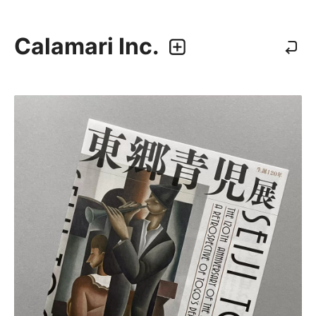
Calamari Inc.
カラマリ・インク
810-0044 福岡市中央区六本松3-5-24
092 292 4875
業務内容
・グラフィックデザイン
・エディトリアルデザイン
・ウェブデザイン／構築
・アプリケーション、UI/UXデザイン
・プロダクトデザイン
デザイナー
・尾中 俊介