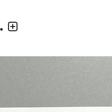
.
業務内容
デザイナー
・グラフィックデザイン
・尾中 俊介
・エディトリアルデザイン
・田中 慶二
・ウェブデザイン／構築
・アプリケーション、UI/UXデザイン
・プロダクトデザイン