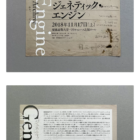
・田中 慶二