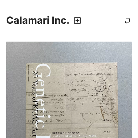
Calamari Inc.
カラマリ・インク
810-0044 福岡市中央区六本松3-5-24
092 292 4875
業務内容
・グラフィックデザイン
・エディトリアルデザイン
・ウェブデザイン／構築
・アプリケーション、UI/UXデザイン
・プロダクトデザイン
デザイナー
・尾中 俊介