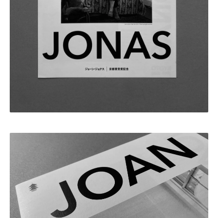
・田中 慶二