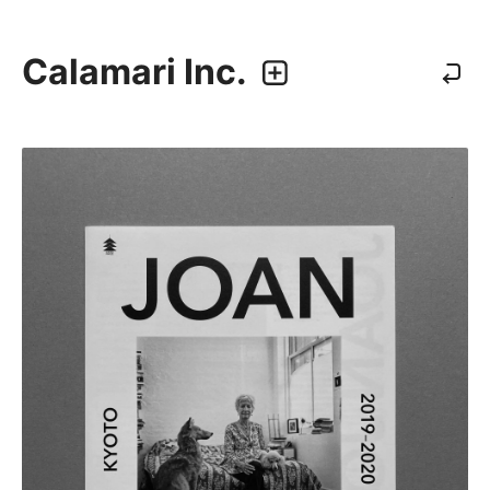
Calamari Inc.
カラマリ・インク
810-0044 福岡市中央区六本松3-5-24
092 292 4875
業務内容
・グラフィックデザイン
・エディトリアルデザイン
・ウェブデザイン／構築
・アプリケーション、UI/UXデザイン
・プロダクトデザイン
デザイナー
・尾中 俊介