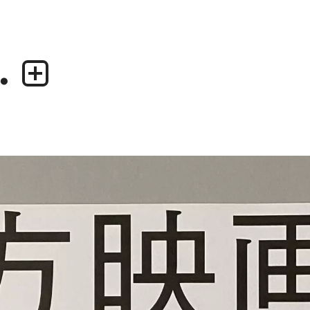
.
業務内容
デザイナー
・グラフィックデザイン
・尾中 俊介
・エディトリアルデザイン
・田中 慶二
・ウェブデザイン／構築
・アプリケーション、UI/UXデザイン
・プロダクトデザイン