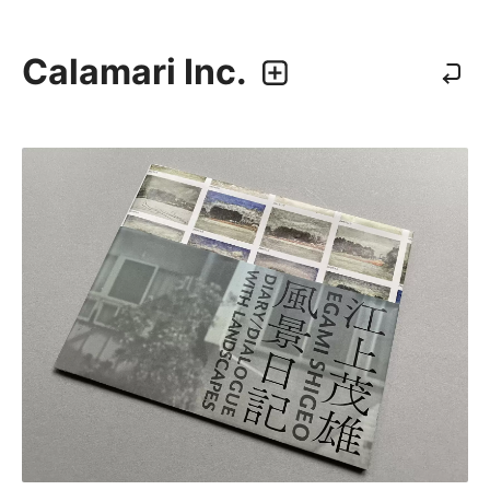
Calamari Inc.
カラマリ・インク
810-0044 福岡市中央区六本松3-5-24
092 292 4875
業務内容
・グラフィックデザイン
・エディトリアルデザイン
・ウェブデザイン／構築
・アプリケーション、UI/UXデザイン
・プロダクトデザイン
デザイナー
・尾中 俊介