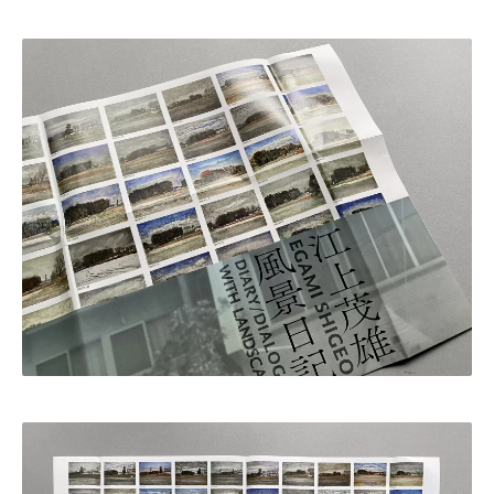
・田中 慶二