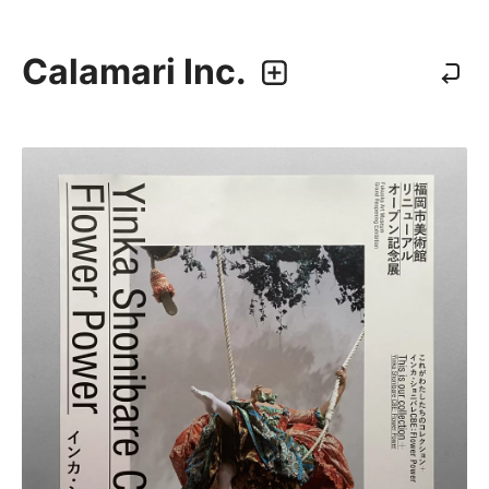
Calamari Inc.
カラマリ・インク
810-0044 福岡市中央区六本松3-5-24
092 292 4875
業務内容
・グラフィックデザイン
・エディトリアルデザイン
・ウェブデザイン／構築
・アプリケーション、UI/UXデザイン
・プロダクトデザイン
デザイナー
・尾中 俊介