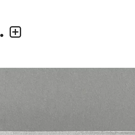
.
業務内容
デザイナー
・グラフィックデザイン
・尾中 俊介
・エディトリアルデザイン
・田中 慶二
・ウェブデザイン／構築
・アプリケーション、UI/UXデザイン
・プロダクトデザイン