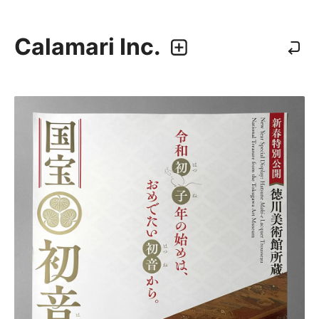
Calamari Inc.
カラマリ・インク
810-0044 福岡市中央区六本松3-5-24
092 292 4875
業務内容
・グラフィックデザイン
・エディトリアルデザイン
・ウェブデザイン／構築
・アプリケーション、UI/UXデザイン
・プロダクトデザイン
デザイナー
・尾中 俊介