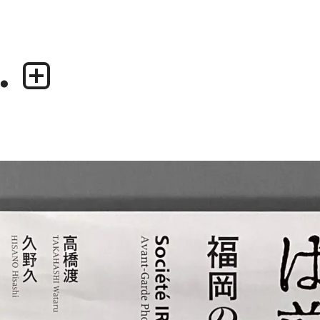
.
業務内容
デザイナー
・グラフィックデザイン
・尾中 俊介
・エディトリアルデザイン
・田中 慶二
・ウェブデザイン／構築
・アプリケーション、UI/UXデザイン
・プロダクトデザイン