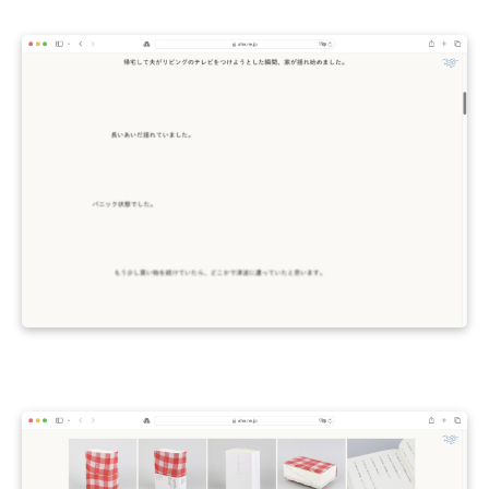
・田中 慶二