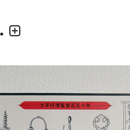
.
業務内容
デザイナー
・グラフィックデザイン
・尾中 俊介
・エディトリアルデザイン
・田中 慶二
・ウェブデザイン／構築
・アプリケーション、UI/UXデザイン
・プロダクトデザイン