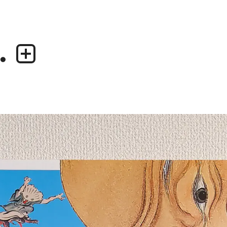
.
業務内容
デザイナー
・グラフィックデザイン
・尾中 俊介
・エディトリアルデザイン
・田中 慶二
・ウェブデザイン／構築
・アプリケーション、UI/UXデザイン
・プロダクトデザイン