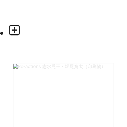
.
業務内容
デザイナー
・グラフィックデザイン
・尾中 俊介
・エディトリアルデザイン
・田中 慶二
・ウェブデザイン／構築
・アプリケーション、UI/UXデザイン
・プロダクトデザイン