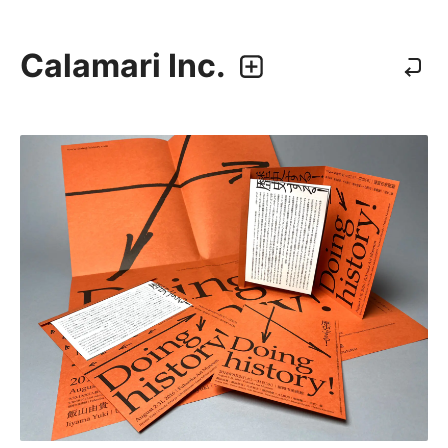
Calamari Inc.
カラマリ・インク
810-0044 福岡市中央区六本松3-5-24
092 292 4875
業務内容
・グラフィックデザイン
・エディトリアルデザイン
・ウェブデザイン／構築
・アプリケーション、UI/UXデザイン
・プロダクトデザイン
デザイナー
・尾中 俊介