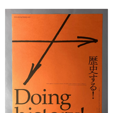
・田中 慶二