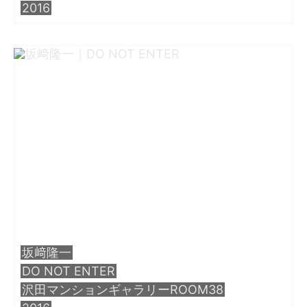
2016
坂﨑隆一
DO NOT ENTER
沢田マンションギャラリーROOM38