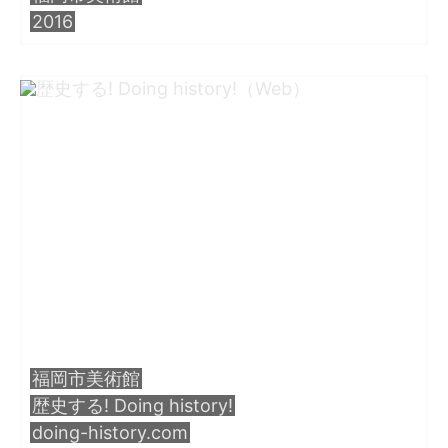
2016
福岡市美術館
歴史する! Doing history!
doing-history.com