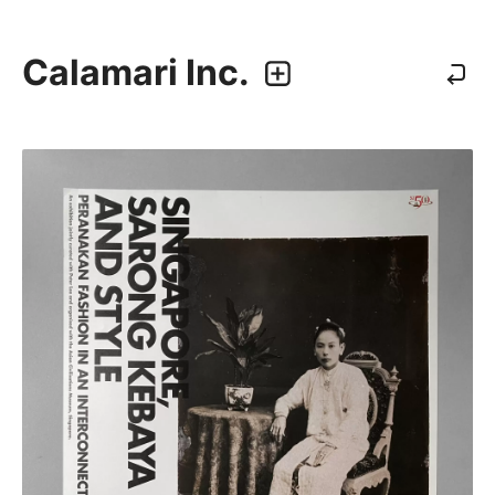
Calamari Inc.
カラマリ・インク
810-0044 福岡市中央区六本松3-5-24
092 292 4875
業務内容
・グラフィックデザイン
・エディトリアルデザイン
・ウェブデザイン／構築
・アプリケーション、UI/UXデザイン
・プロダクトデザイン
デザイナー
・尾中 俊介