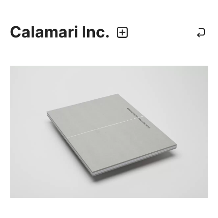
Calamari Inc.
カラマリ・インク
810-0044 福岡市中央区六本松3-5-24
092 292 4875
業務内容
・グラフィックデザイン
・エディトリアルデザイン
・ウェブデザイン／構築
・アプリケーション、UI/UXデザイン
・プロダクトデザイン
デザイナー
・尾中 俊介