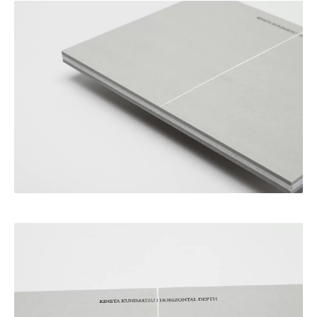
・田中 慶二