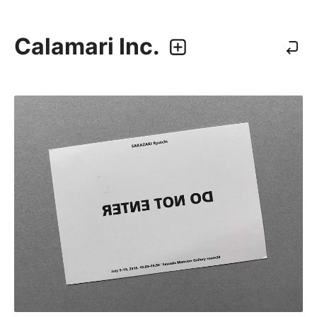
Calamari Inc.
カラマリ・インク
810-0044 福岡市中央区六本松3-5-24
092 292 4875
業務内容
・グラフィックデザイン
・エディトリアルデザイン
・ウェブデザイン／構築
・アプリケーション、UI/UXデザイン
・プロダクトデザイン
デザイナー
・尾中 俊介