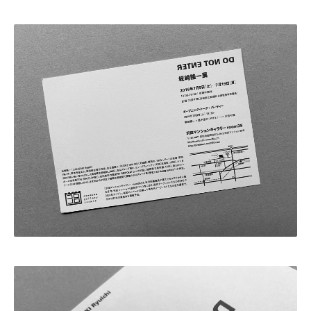
・田中 慶二