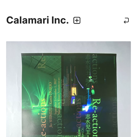
Calamari Inc.
カラマリ・インク
810-0044 福岡市中央区六本松3-5-24
092 292 4875
業務内容
・グラフィックデザイン
・エディトリアルデザイン
・ウェブデザイン／構築
・アプリケーション、UI/UXデザイン
・プロダクトデザイン
デザイナー
・尾中 俊介