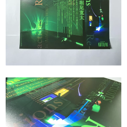
・田中 慶二