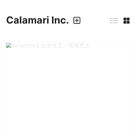
Calamari Inc.
カラマリ・インク
810-0044 福岡市中央区六本松3-5-24
092 292 4875
業務内容
・グラフィックデザイン
・エディトリアルデザイン
・ウェブデザイン／構築
・アプリケーション、UI/UXデザイン
・プロダクトデザイン
デザイナー
・尾中 俊介