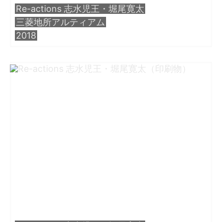
Re-actions 志水児王・堀尾寛太
・田中 慶二
三菱地所アルティアム
2018