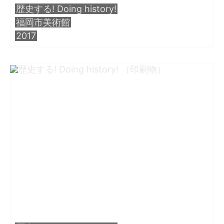
歴史する! Doing history!
・田中 慶二
福岡市美術館
2017