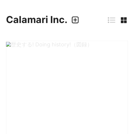
Calamari Inc.
カラマリ・インク
810-0044 福岡市中央区六本松3-5-24
092 292 4875
業務内容
・グラフィックデザイン
・エディトリアルデザイン
・ウェブデザイン／構築
・アプリケーション、UI/UXデザイン
・プロダクトデザイン
デザイナー
・尾中 俊介