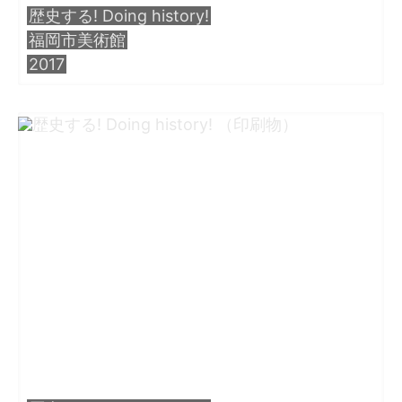
歴史する! Doing history!
・田中 慶二
福岡市美術館
2017