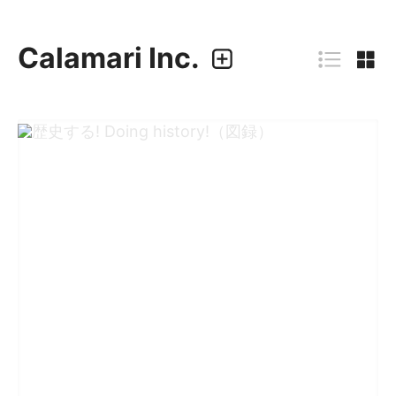
Calamari Inc.
カラマリ・インク
810-0044 福岡市中央区六本松3-5-24
092 292 4875
業務内容
・グラフィックデザイン
・エディトリアルデザイン
・ウェブデザイン／構築
・アプリケーション、UI/UXデザイン
・プロダクトデザイン
デザイナー
・尾中 俊介